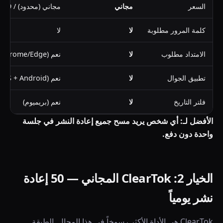
السعر
مجاني
مجاني (محدود) / 4.99$/أسبوع غير محدود
كلمة المرور مطلوبة
لا
لا
الامتداد مطلوب
لا
نعم (Chrome/Edge)
تطبيق الجوال
لا
نعم (iOS + Android)
فلتر التاريخ
لا
نعم (بريميوم)
الأفضل لـ: أي شخص يريد مسح جميع إعادة النشر في جلسة
واحدة دون دفع.
الخيار 2: ClearTok المجاني — 50 إعادة
نشر يومياً
ClearTok هي الأداة الأكثر رسوخاً في هذا المجال. الطبقة