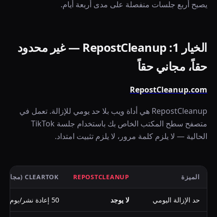
يصبح أربع جلسات منفصلة على مدى أربعة أيام.
الخيار 1: RepostCleanup — غير محدود
حقاً، مجاني حقاً
RepostCleanup.com
RepostCleanup هي أداة ويب بلا حد يومي للإزالة. تعمل في
متصفح سطح المكتب الخاص بك باستخدام جلسة TikTok
الحالية — لا يلزم كلمة مرور، لا يلزم تثبيت امتداد.
الميزة
REPOSTCLEANUP
CLEARTOK (مجاني)
حد الإزالة اليومي
لا يوجد
50 إعادة نشر/يوم