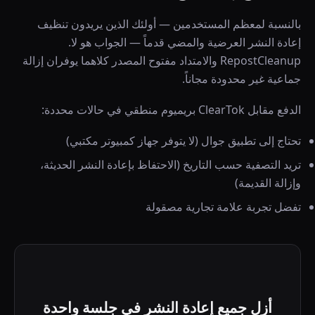
بالنسبة لمعظم المستخدمين — أولئك الذين يريدون تنظيف
إعادة النشر العرضية والمضي قدماً — الجواب هو لا.
RepostCleanup والامتداد مفتوح المصدر كلاهما يوفران إزالة
جماعية غير محدودة مجاناً.
الدفع مقابل ClearTok بريميوم منطقي في حالات محددة:
تحتاج إلى تطبيق جوال (لا يتوفر جهاز كمبيوتر مكتبي)
تريد التصفية حسب التاريخ (الاحتفاظ بإعادة النشر الحديثة،
وإزالة القديمة)
تفضل تجربة علامة تجارية مصقولة
أزل جميع إعادة النشر في جلسة واحدة