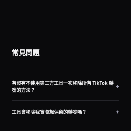
常見問題
有沒有不使用第三方工具一次移除所有 TikTok 轉
+
發的方法？
沒有。TikTok 的原生介面只支持逐個移除。批量刪除需
+
要第三方工具。
工具會移除我實際想保留的轉發嗎？
RepostCleanup 讓你在清理過程中暫停，所以你可以在