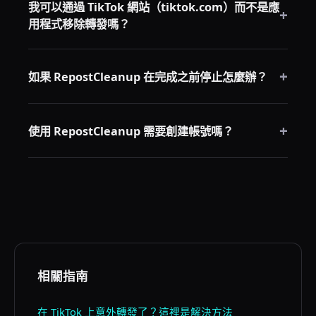
它移除你想保留的轉發之前停止。ClearTok 也提供日期
我可以通過 TikTok 網站（tiktok.com）而不是應
+
用程式移除轉發嗎？
篩選功能，可自動保留最近的轉發。
可以，TikTok 的桌面網站確實顯示你的轉發標籤。你可
+
以在那裡手動移除，但仍然是一次一條——批量工具具
如果 RepostCleanup 在完成之前停止怎麼辦？
有顯著的速度優勢。
這偶爾會因為 TikTok 速率限制而發生。只需等待 30 秒
+
然後重新啟動工具；它會從停止的地方繼續。
使用 RepostCleanup 需要創建帳號嗎？
不需要。RepostCleanup 通過你現有的 TikTok 瀏覽器
會話運行。無需註冊、無需創建帳號、無需電子郵件。
相關指南
在 TikTok 上意外轉發了？這裡是解決方法