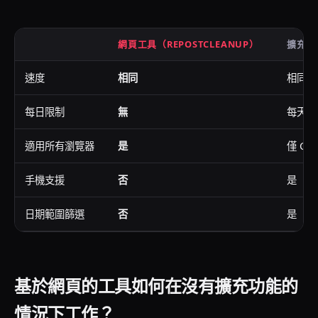
網頁工具（REPOSTCLEANUP）
擴充功能
速度
相同
相同
每日限制
無
每天 
適用所有瀏覽器
是
僅 Chr
手機支援
否
是（iO
日期範圍篩選
否
是（Cl
基於網頁的工具如何在沒有擴充功能的
情況下工作？