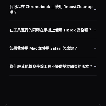
是的。因為 RepostCleanup 是基於網頁的工具（不是背
景擴充功能），清理進行時標籤需要保持開啟和活躍。
我可以在 Chromebook 上使用 RepostCleanup
+
嗎？
不要在清理途中關閉標籤或讓電腦進入休眠狀態。
可以——Chromebook 上的任何瀏覽器都可以使用，包
+
括 Chrome 本身。不需要安裝擴充功能。
在工具運行的同時在手機上使用 TikTok 安全嗎？
是的。工具在你的桌面瀏覽器會話上運行，這與你的移
+
動應用程序會話是獨立的。同時在手機上使用 TikTok 不
如果我使用 Mac 並使用 Safari 怎麼辦？
會干擾。
RepostCleanup 完全支持 Safari。在 Safari 中登入
+
TikTok，在新標籤中打開 RepostCleanup，然後繼續即
為什麼其他轉發移除工具不提供基於網頁的版本？
可。大多數其他轉發移除工具只支持 Chrome/Edge——
RepostCleanup 是少數支持 Safari 的工具之一。
擴充功能更容易實現商業化，並且有更好的持久訪問能
力。基於網頁的工具需要不同的架構——這也是大多數
工具選擇擴充功能路線的部分原因。