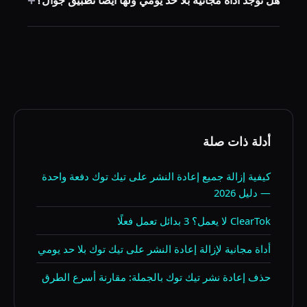
+
هل توجد أداة مجانية بلا حد يومي ولها أيضًا تطبيق جوال؟
قليلة.
حاليًا لا. الأدوات المجانية وغير المحدودة (RepostCleanup،
الامتداد مفتوح المصدر) مخصصة لسطح المكتب فقط.
الأدوات التي لديها تطبيقات جوال (ClearTok، Unrepostify)
لها حدود يومية أو تتطلب تسجيل الدخول داخل التطبيق.
أدلة ذات صلة
كيفية إزالة جميع إعادة النشر على تيك توك دفعة واحدة
— دليل 2026
ClearTok لا يعمل؟ 3 بدائل تعمل فعلًا
أداة مجانية لإزالة إعادة النشر على تيك توك بلا حد يومي
حذف إعادة نشر تيك توك بالجملة: مقارنة أسرع الطرق