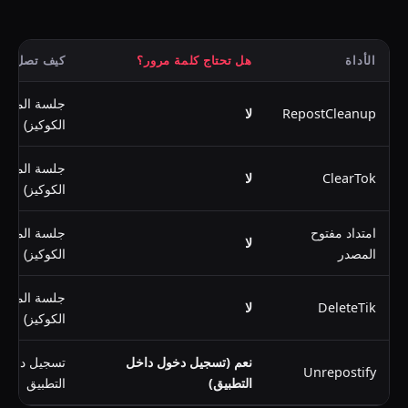
الأداة
هل تحتاج كلمة مرور؟
كيف تصل إلى
جلسة المتصف
RepostCleanup
لا
الكوكيز)
جلسة المتصف
ClearTok
لا
الكوكيز)
امتداد مفتوح
جلسة المتصف
لا
المصدر
الكوكيز)
جلسة المتصف
DeleteTik
لا
الكوكيز)
نعم (تسجيل دخول داخل
تسجيل دخول 
Unrepostify
التطبيق)
التطبيق