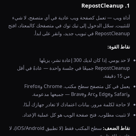
1. RepostCleanup
أداة ويب — تعمل كصفحة ويب عادية في أي متصفح، لا شيء
للتثبيت. سجّل الدخول إلى تيك توك في متصفحك كالمعتاد، افتح
RepostCleanup في تبويب جديد، وانقر على ابدأ.
نقاط القوة:
لا حد يومي. إذا كان لديك 300 إعادة نشر، يزيلها
RepostCleanup جميعًا في جلسة واحدة — عادةً في أقل
من 15 دقيقة.
يعمل في كل متصفح سطح مكتب. Chrome وFirefox
وSafari وEdge وArc وBrave — جميعها مدعومة.
لا حاجة لكلمة مرور. بيانات اعتمادك لا تغادر جهازك أبدًا.
لا تثبيت مطلوب. فتح صفحة الويب هو كل عملية الإعداد.
نقاط الضعف:
سطح المكتب فقط (لا تطبيق iOS/Android)، لا