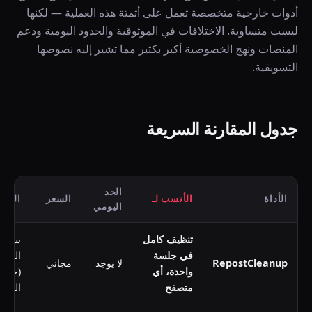
أدوات خارجية متخصصة تعمل على أتمتة هذه العملية — لكنها
ليست متساوية. الاختلافات في الموثوقية والحدود اليومية ودعم
المنصات ونهج الخصوصية أكبر بكثير مما تشير إليه نصوصها
التسويقية.
جدول المقارنة السريعة
الحد
الأداة
الأنسب لـ
السعر
المنص
اليومي
تنظيف كامل
سطح
في جلسة
المكت
RepostCleanup
لا يوجد
مجاني
واحدة، أي
(جميع
متصفح
المتص