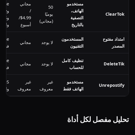
مستخدمو
مجاني
rome
50
الهاتف،
/
وdge
ClearTok
يوميًا
التصفية
4.99$/
وiOS
(مجاني)
بالتاريخ
أسبوع
وAndroid
امتداد مفتوح
المستخدمون
rome
لا يوجد
مجاني
المصدر
التقنيون
فقط
تنظيف كامل
rome
DeleteTik
لا يوجد
مجاني
للحساب
فقط
مستخدمو
غير
غير
iOS
Unrepostify
الهاتف فقط
معروف
معروف
وAndroid
تحليل مفصل لكل أداة