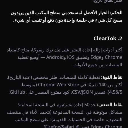
فلتر نطاق تاريخ.
الحكم: الخيار الأفضل لمستخدمي سطح المكتب الذين يريدون
مسح كل شيء في جلسة واحدة دون دفع أو تثبيت أي شيء.
2. ClearTok
أكثر أدوات إزالة إعادة النشر على تيك توك رسوخًا، متاح كامتداد
Chrome وEdge وتطبيق iOS وAndroid — أوسع تغطية
للمنصات بين جميع الأدوات.
نقاط القوة:
تغطية كاملة للمنصات، فلتر مخصص (عتبة التاريخ)،
أكثر من 140 تقييمًا في Chrome Web Store (متوسط
4.56/5)، تصدير CSV/JSON، كود مفتوح المصدر على GitHub.
نقاط الضعف:
حد 50 إعادة نشر/يوم في النسخة المجانية؛
مشاكل موثوقية في النسخة المدفوعة (تتجمد الأداة في منتصف
التنظيف، خاصة في الحسابات القديمة)؛ على سطح المكتب
Chrome وEdge فقط (لا Firefox/Safari).