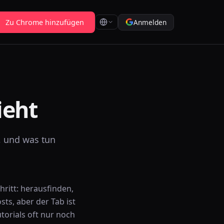
Zu Chrome hinzufügen
Anmelden
ieht
t, und was tun
hritt: herausfinden,
sts, aber der Tab ist
utorials oft nur noch