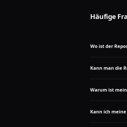
Häufige Fr
Wo ist der Repo
Er befindet sich no
einem Zwei-Pfeile
Kann man die R
Manchmal. Wenn das
öffnen.
Warum ist mein
TikTok ändert die 
wiederzufinden.
Kann ich meine 
TikTok bietet kein