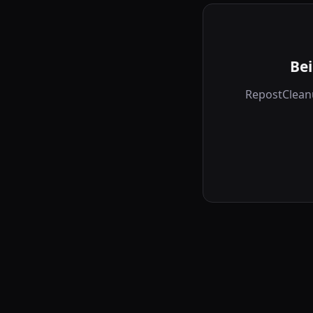
Bei
RepostCleanu