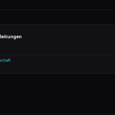
ier und Premium-Optionen für intensive Nutzung.
leitungen
schaft