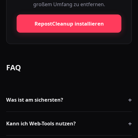
großem Umfang zu entfernen.
RepostCleanup installieren
FAQ
+
Was ist am sichersten?
Eine lokale Browser-Erweiterung, die kein TikTok-Passwort
+
verlangt.
Kann ich Web-Tools nutzen?