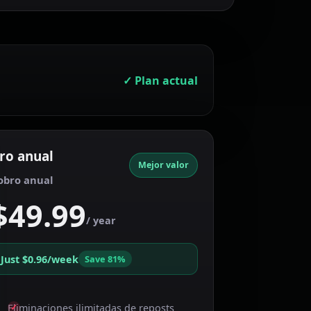
✓
Plan actual
ro anual
Mejor valor
obro anual
$49.99
/ year
Just $0.96/week
Save 81%
Eliminaciones ilimitadas de reposts