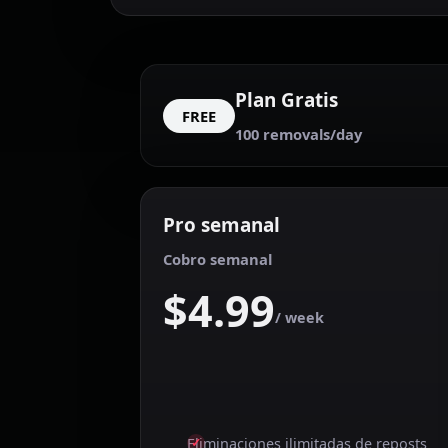
Plan Gratis
FREE
100 removals/day
Pro semanal
Cobro semanal
$4.99
/ week
Eliminaciones ilimitadas de reposts