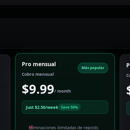
Pro mensual
P
Más popular
Cobro mensual
C
$9.99
/ month
Just $2.50/week
Save 50%
Eliminaciones ilimitadas de reposts