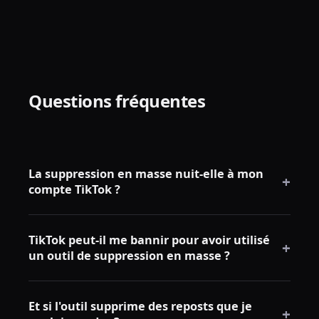
Questions fréquentes
La suppression en masse nuit-elle à mon
+
compte TikTok ?
Non. La suppression en masse utilise les mêmes
TikTok peut-il me bannir pour avoir utilisé
actions de compte que la suppression manuelle —
+
un outil de suppression en masse ?
TikTok les traite de façon identique. Il n'y a aucune
pénalité pour supprimer des reposts, quel que soit le
Aucun ban connu n'a été associé à des outils
nombre ou la rapidité.
Et si l'outil supprime des reposts que je
légitimes fonctionnant via votre session de
+