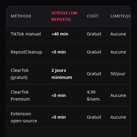
VITESSE (100
MÉTHODE
COÛT
LIMITE/JOU
REPOSTS)
TikTok manuel
≈40 min
Gratuit
Aucune
RepostCleanup
≈5 min
Gratuit
Aucune
ClearTok
2 jours
Gratuit
50/jour
(gratuit)
minimum
ClearTok
4,99
≈5 min
Aucune
Premium
$/sem.
Extension
≈5 min
Gratuit
Aucune
open-source