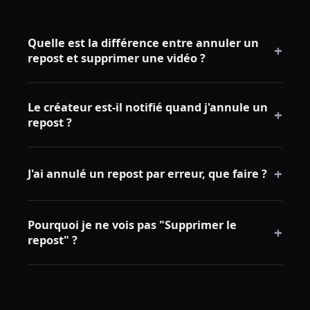
Quelle est la différence entre annuler un
+
repost et supprimer une vidéo ?
Annuler un repost retire uniquement votre partage.
Le créateur est-il notifié quand j'annule un
La vidéo originale reste intacte sur le profil du
+
repost ?
créateur.
Non. TikTok n'envoie aucune notification au créateur
+
lorsque vous supprimez votre repost.
J'ai annulé un repost par erreur, que faire ?
Pas de panique. Rouvrez la vidéo et utilisez le menu
Pourquoi je ne vois pas "Supprimer le
de partage pour la reposter à nouveau.
+
repost" ?
Assurez-vous d'ouvrir le menu de partage (icône
flèche). Cette option n'apparaît que pour les vidéos
que vous avez déjà repostées.