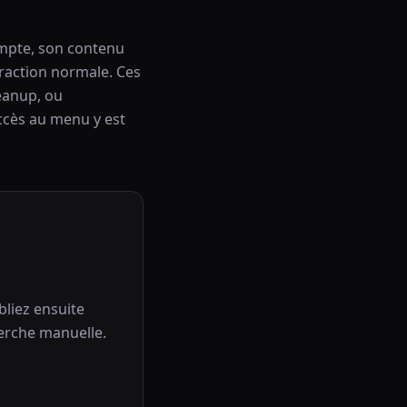
ompte, son contenu
eraction normale. Ces
eanup, ou
ccès au menu y est
liez ensuite
erche manuelle.