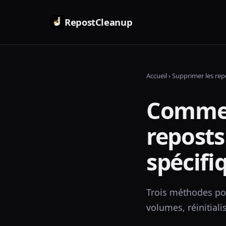
RepostCleanup
Accueil
›
Supprimer les rep
Commen
reposts
spécifi
Trois méthodes pou
volumes, réinitial