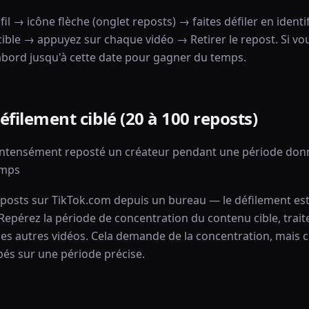
l → icône flèche (onglet reposts) → faites défiler en identi
ble → appuyez sur chaque vidéo → Retirer le repost. Si v
d'abord jusqu'à cette date pour gagner du temps.
éfilement ciblé (20 à 100 reposts)
z intensément reposté un créateur pendant une période don
emps
eposts sur TikTok.com depuis un bureau — le défilement est
. Repérez la période de concentration du contenu cible, trai
es autres vidéos. Cela demande de la concentration, mais c'e
és sur une période précise.