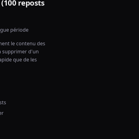
 (100 reposts
ngue période
ment le contenu des
 à supprimer d'un
apide que de les
sts
er