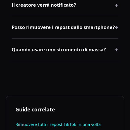
+
rimane sul profilo del creatore.
Il creatore verrà notificato?
TikTok normalmente non invia notifiche quando
+
rimuovi un repost dal tuo profilo.
Posso rimuovere i repost dallo smartphone?
Sì, ma solo uno alla volta. La pulizia in massa è molto
+
più semplice su desktop con RepostCleanup.
Quando usare uno strumento di massa?
Per pochi repost, il manuale basta. Quando la lista
cresce, un'estensione del browser fa risparmiare
molto tempo.
Guide correlate
Rimuovere tutti i repost TikTok in una volta