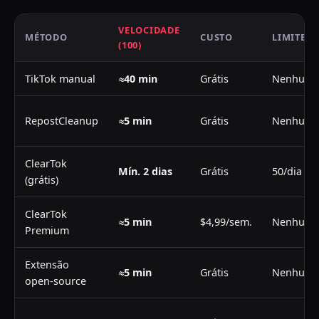
VELOCIDADE
MÉTODO
CUSTO
LIMITE/D
(100)
TikTok manual
≈40 min
Grátis
Nenhum
RepostCleanup
≈5 min
Grátis
Nenhum
ClearTok
Mín. 2 dias
Grátis
50/dia
(grátis)
ClearTok
≈5 min
$4,99/sem.
Nenhum
Premium
Extensão
≈5 min
Grátis
Nenhum
open-source