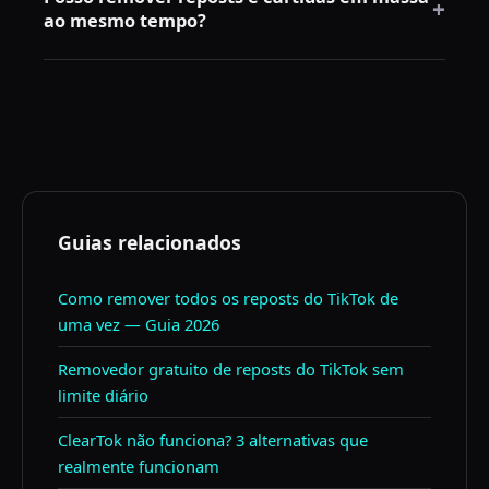
+
conta.
ao mesmo tempo?
pode verificar manualmente quais reposts restam. O
filtro personalizado do ClearTok é a única opção que
Sim — o DeleteTik suporta a remoção de ambos em
permite preservar automaticamente reposts mais
uma única sessão. O RepostCleanup foca atualmente
recentes que uma data específica.
apenas em reposts.
Guias relacionados
Como remover todos os reposts do TikTok de
uma vez — Guia 2026
Removedor gratuito de reposts do TikTok sem
limite diário
ClearTok não funciona? 3 alternativas que
realmente funcionam