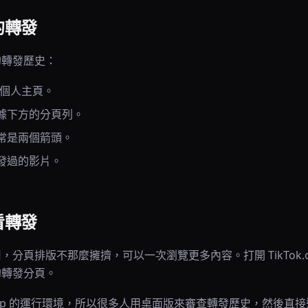
的轉發
的轉發歷史：
前往個人主頁。
據下方的分頁列。
常是兩個箭頭。
發過的影片。
看轉發
，分頁排版不那麼擁擠，可以一次瀏覽更多內容。打開 TikTok.
的轉發分頁。
leanup 的運行環境，所以很多人用桌面版來審查轉發歷史，然後直