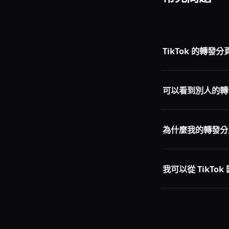
TikTok 的轉發
通常在個人主頁的
可以看到別人的轉
有時可以。如果他們
為什麼我的轉發分
TikTok 介面頻
是只是移位了。
我可以從 TikTo
TikTok 沒有