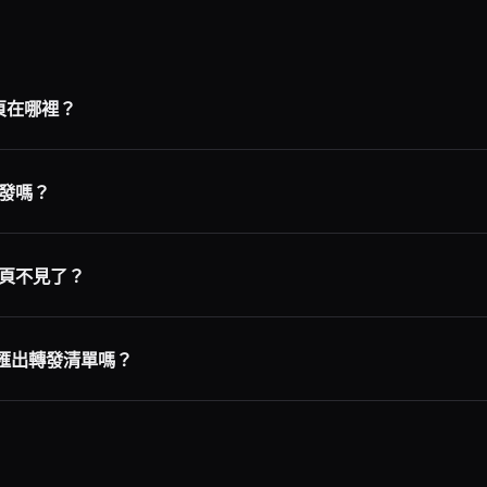
分頁在哪裡？
分頁列中，靠近影片和收藏，以兩個箭頭的圖示表示。
發嗎？
的帳號是公開的，而 TikTok 也顯示了那個分頁，你可能可以從他
頁不見了？
繁更新。更新 App、清除快取，或是在桌面版查看 TikTok.com，通
k 匯出轉發清單嗎？
提供轉發歷史的原生匯出功能。這也是為什麼許多人選擇在桌面使用瀏覽