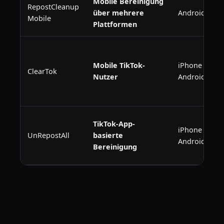
Mobile Bereinigung
RepostCleanup
über mehrere
Android und 
Mobile
Plattformen
Mobile TikTok-
iPhone und
ClearTok
Nutzer
Android
TikTok-App-
iPhone und
UnRepostAll
basierte
Android
Bereinigung