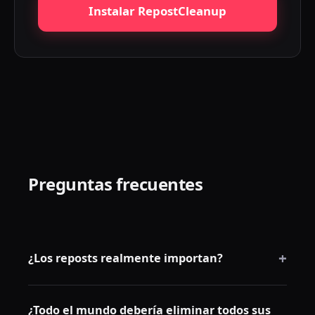
Instalar RepostCleanup
Preguntas frecuentes
+
¿Los reposts realmente importan?
Para los creadores y las cuentas de marca, sí. El
¿Todo el mundo debería eliminar todos sus
historial de reposts forma parte de la imagen de la