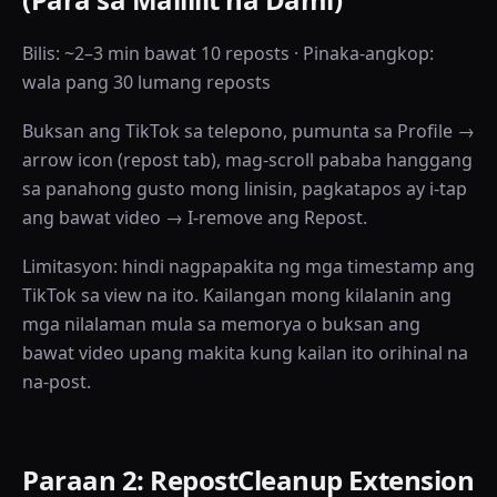
Bilis: ~2–3 min bawat 10 reposts · Pinaka-angkop:
wala pang 30 lumang reposts
Buksan ang TikTok sa telepono, pumunta sa Profile →
arrow icon (repost tab), mag-scroll pababa hanggang
sa panahong gusto mong linisin, pagkatapos ay i-tap
ang bawat video → I-remove ang Repost.
Limitasyon: hindi nagpapakita ng mga timestamp ang
TikTok sa view na ito. Kailangan mong kilalanin ang
mga nilalaman mula sa memorya o buksan ang
bawat video upang makita kung kailan ito orihinal na
na-post.
Paraan 2: RepostCleanup Extension