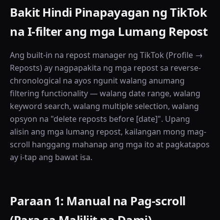
Bakit Hindi Pinapayagan ng TikTok
na I-filter ang mga Lumang Repost
Ang built-in na repost manager ng TikTok (Profile →
Reposts) ay nagpapakita ng mga repost sa reverse-
chronological na ayos ngunit walang anumang
filtering functionality — walang date range, walang
keyword search, walang multiple selection, walang
opsyon na "delete reposts before [date]". Upang
alisin ang mga lumang repost, kailangan mong mag-
scroll hanggang mahanap ang mga ito at pagkatapos
ay i-tap ang bawat isa.
Paraan 1: Manual na Pag-scroll
(Para sa Maliliit na Dami)