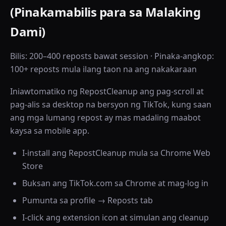
(Pinakamabilis para sa Malaking
Dami)
Bilis: 200–400 reposts bawat session · Pinaka-angkop:
100+ reposts mula ilang taon na ang nakakaraan
Iniawtomatiko ng RepostCleanup ang pag-scroll at
pag-alis sa desktop na bersyon ng TikTok, kung saan
ang mga lumang repost ay mas madaling maabot
kaysa sa mobile app.
I-install ang RepostCleanup mula sa Chrome Web
Store
Buksan ang TikTok.com sa Chrome at mag-log in
Pumunta sa profile → Reposts tab
I-click ang extension icon at simulan ang cleanup