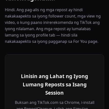
Hindi. Ang pag-alis ng mga repost ay hindi
nakakaapekto sa iyong follower count, mga view ng
video, o kung paano inirerekomenda ng TikTok ang
iyong nilalaman. Ang mga repost ay lumalabas
lamang sa iyong profile tab — hindi sila
nakakaapekto sa iyong pagganap sa For You page.
Linisin ang Lahat ng Iyong
Lumang Reposts sa Isang
Session
Buksan ang TikTok.com sa Chrome, i-install
ang RepostCleanup, i-click ang Simulan —