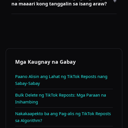
+
na maaari kong tanggalin sa isang araw?
nag-aawtomatiko ng proseso ng pag-alis, ngunit
gumagana pa rin mula pinakabago hanggang
Maaaring limitahan ng TikTok ang mabibilis na
pinakamatanda. Ang pinakamalapit na paraan sa
aksyon. Ang libreng bersyon ng RepostCleanup ay
"delete by date range" ay ang gamitin ang extension
may araw-araw na limitasyon; tinatanggal ng
para burahin ang lahat at pagkatapos ay manu-
premium na bersyon ang limitasyong ito. Ang
manong muling i-repost ang gusto mong panatilihin.
pagiging masyadong mabilis ay nagtatanong ng
pansamantalang pagharang — inirerekomenda ang
katamtamang bilis para sa malaking backlog.
Mga Kaugnay na Gabay
Paano Alisin ang Lahat ng TikTok Reposts nang
Sabay-Sabay
Bulk Delete ng TikTok Reposts: Mga Paraan na
Inihambing
Nakakaapekto ba ang Pag-alis ng TikTok Reposts
sa Algorithm?