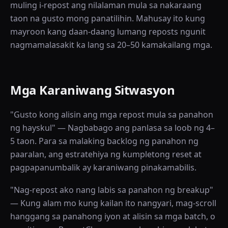
muling i-repost ang nilalaman mula sa nakaraang
taon na gusto mong panatilihin. Mahusay ito kung
mayroon kang daan-daang lumang reposts ngunit
nagmamalasakit ka lang sa 20–50 kamakailang mga.
Mga Karaniwang Sitwasyon
"Gusto kong alisin ang mga repost mula sa panahon
ng hayskul" — Nagbabago ang panlasa sa loob ng 4–
5 taon. Para sa malaking backlog ng panahon ng
paaralan, ang estratehiya ng kumpletong reset at
pagpapanumbalik ay karaniwang pinakamabilis.
"Nag-repost ako nang labis sa panahon ng breakup"
— Kung alam mo kung kailan ito nangyari, mag-scroll
hanggang sa panahong iyon at alisin sa mga batch, o