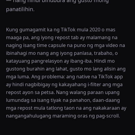
— nang hindi binubura ang gusto mong
panatilihin.
Kung gumagamit ka ng TikTok mula 2020 o mas
maaga pa, ang iyong repost tab ay malamang na
naging isang time capsule na puno ng mga video na
ibinahagi mo nang ang iyong panlasa, trabaho, o
katayuang pangrelasyon ay ibang-iba. Hindi mo
gustong burahin ang lahat, gusto mo lang alisin ang
mga luma. Ang problema: ang native na TikTok app
ay hindi nagbibigay ng kakayahang i-filter ang mga
repost ayon sa petsa. Nang walang paraan upang
lumundag sa isang tiyak na panahon, daan-daang
mga repost mula tatlong taon na ang nakakaraan ay
nangangahulugang maraming oras ng pag-scroll.