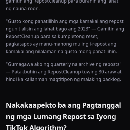
gamitin ang RepostCleanup para burahin ang lahat
ng nauna roon.
"Gusto kong panatilihin ang mga kamakailang repost
ngunit alisin ang lahat bago ang 2023" — Gamitin ang
RepostCleanup para sa kumpletong reset,
pagkatapos ay manu-manong muling i-repost ang
kamakailang nilalaman na gusto mong panatilihin.
"Gumagawa ako ng quarterly na archive ng reposts"
— Patakbuhin ang RepostCleanup tuwing 30 araw at
hindi ka kailanman magtitipon ng malaking backlog.
Nakakaapekto ba ang Pagtanggal
ng mga Lumang Repost sa Iyong
TikTok Algorithm?