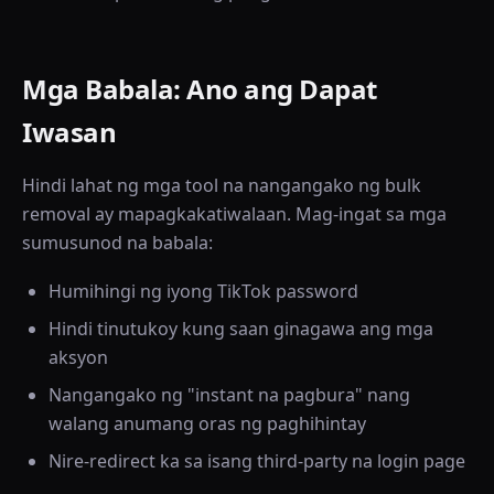
Mga Babala: Ano ang Dapat
Iwasan
Hindi lahat ng mga tool na nangangako ng bulk
removal ay mapagkakatiwalaan. Mag-ingat sa mga
sumusunod na babala:
Humihingi ng iyong TikTok password
Hindi tinutukoy kung saan ginagawa ang mga
aksyon
Nangangako ng "instant na pagbura" nang
walang anumang oras ng paghihintay
Nire-redirect ka sa isang third-party na login page