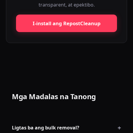
transparent, at epektibo.
I-install ang RepostCleanup
Mga Madalas na Tanong
+
Ligtas ba ang bulk removal?