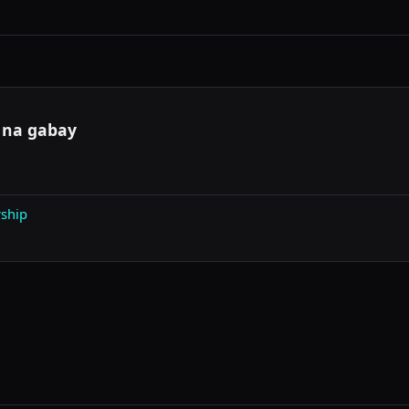
at may Premium para sa mabigat na paggamit.
 na gabay
ship