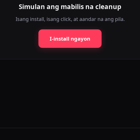
Simulan ang mabilis na cleanup
Isang install, isang click, at aandar na ang pila.
I-install ngayon
lis ang reposts gamit ang ligtas na pacing at live na progreso.