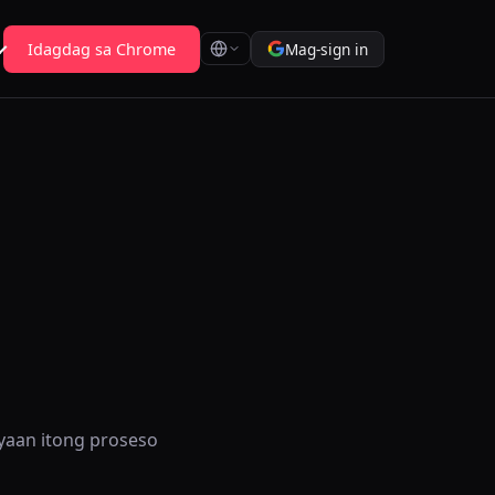
Idagdag sa Chrome
Mag-sign in
yaan itong proseso