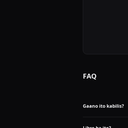
FAQ
Gaano ito kabilis?
Awtomatiko nitong inaa