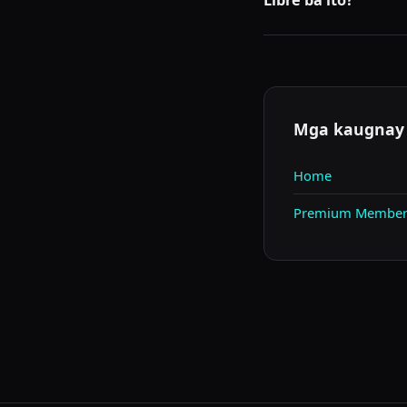
Libre ba ito?
Oo, may libreng tier 
Mga kaugnay
Home
Premium Member