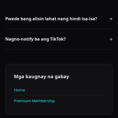
+
Pwede bang alisin lahat nang hindi isa-isa?
Oo. Awtomatikong hinahawakan ng RepostCleanup ang
+
pila.
Nagno-notify ba ang TikTok?
Hindi. Tahimik ang pagtanggal ng repost.
Mga kaugnay na gabay
Home
Premium Membership