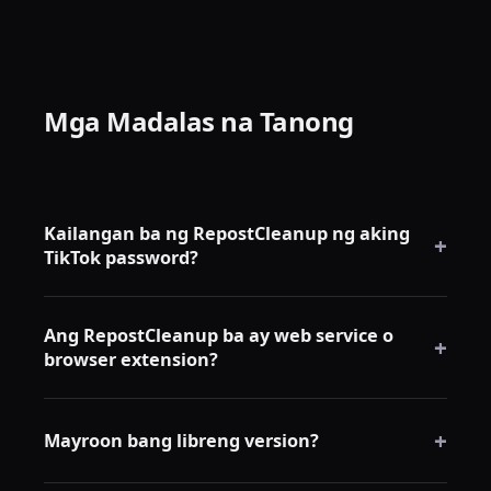
Mga Madalas na Tanong
Kailangan ba ng RepostCleanup ng aking
+
TikTok password?
Hindi. Nag-log in ka ng normal sa TikTok sa iyong
Ang RepostCleanup ba ay web service o
sariling browser, at ang RepostCleanup ay
+
browser extension?
gumagawa sa loob ng umiiral na session na iyon.
Ito ay isang Chrome browser extension. Lahat ay
+
nagtatakbo nang lokal sa iyong browser — walang
Mayroon bang libreng version?
remote server ang nagpoproseso ng iyong aktibidad