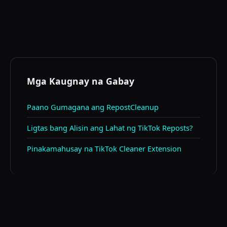
sa account.
Oo. Ang extension ay may libreng tier na may araw-
araw na limitasyon. Available ang premium plan para
sa mas malalaking volume.
Mga Kaugnay na Gabay
Paano Gumagana ang RepostCleanup
Ligtas bang Alisin ang Lahat ng TikTok Reposts?
Pinakamahusay na TikTok Cleaner Extension