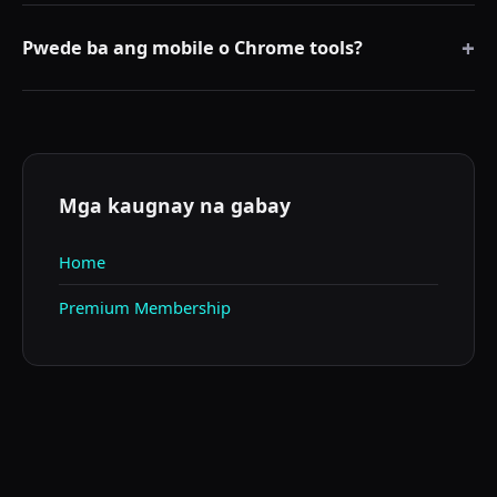
Isang lokal na browser extension na hindi humihingi ng
+
TikTok password mo.
Pwede ba ang mobile o Chrome tools?
Oo. Piliin ang workflow na hindi nag-i-store ng social
password at may safe pacing.
Mga kaugnay na gabay
Home
Premium Membership