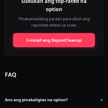
Subukan ang top-rated na
option
Pinakamadaling paraan para alisin ang
reposted videos sa scale.
I-install ang RepostCleanup
FAQ
+
Ano ang pinakaligtas na option?