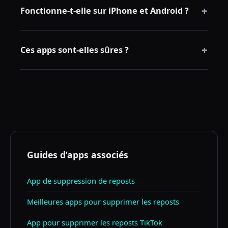
+
propose un aperçu, utilise un rythme sécurisé et
Fonctionne-t-elle sur iPhone et Android ?
explique clairement la gestion des mots de passe.
Oui. RepostCleanup Mobile prend en charge Android
+
et iOS.
Ces apps sont-elles sûres ?
Elles sont plus fiables lorsqu’elles expliquent la
connexion, évitent les permissions inutiles et utilisent
un rythme conservateur.
Guides d’apps associés
App de suppression de reposts
Meilleures apps pour supprimer les reposts
App pour supprimer les reposts TikTok