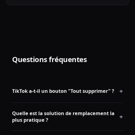
Questions fréquentes
+
TikTok a-t-il un bouton "Tout supprimer" ?
Non. TikTok ne propose pas de fonction native de
Quelle est la solution de remplacement la
suppression en masse, il faut supprimer un par un
+
plus pratique ?
ou utiliser un outil tiers.
Utiliser TikTok.com sur PC combiné à un outil local