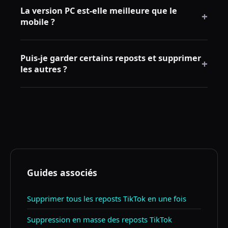
La version PC est-elle meilleure que le
de navigateur est actuellement la méthode de
+
mobile ?
suppression en masse la plus efficace.
Oui. La version PC offre un espace de travail plus
Puis-je garder certains reposts et supprimer
grand, une session plus stable et une meilleure
+
les autres ?
intégration des outils de suppression en masse.
Oui. Il est conseillé de d'abord garder manuellement
les reposts que vous souhaitez conserver, puis de
supprimer le reste avec un outil en masse.
Guides associés
Supprimer tous les reposts TikTok en une fois
Suppression en masse des reposts TikTok