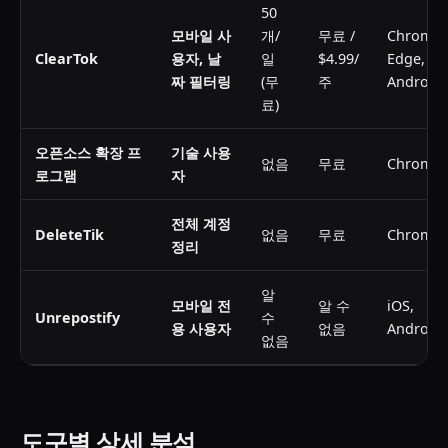
50
모바일 사
개/
무료 /
Chrome,
ClearTok
용자, 날
일
$4.99/
Edge, iO
짜 필터링
(무
주
Android
료)
오픈소스 확장 프
기술 사용
없음
무료
Chrome
로그램
자
전체 계정
DeleteTik
없음
무료
Chrome
정리
알
모바일 전
알 수
iOS,
Unrepostify
수
용 사용자
없음
Android
없음
도구별 상세 분석