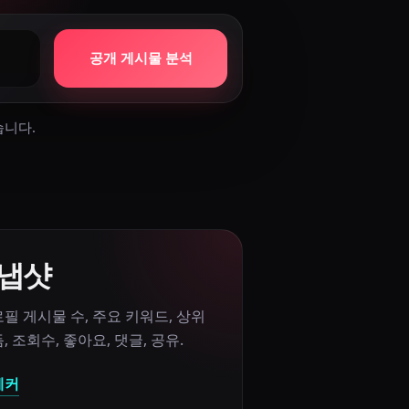
공개 게시물 분석
습니다.
스냅샷
필 게시물 수
,
주요 키워드
,
상위
듬
,
조회수
,
좋아요
,
댓글
,
공유
.
체커