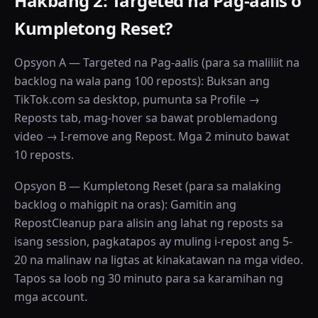
Hakbang 2: Targeted na Pag-aalis o
Kumpletong Reset?
Opsyon A — Targeted na Pag-aalis (para sa maliliit na
backlog na wala pang 100 reposts): Buksan ang
TikTok.com sa desktop, pumunta sa Profile →
Reposts tab, mag-hover sa bawat problemadong
video → I-remove ang Repost. Mga 2 minuto bawat
10 reposts.
Opsyon B — Kumpletong Reset (para sa malaking
backlog o mahigpit na oras): Gamitin ang
RepostCleanup para alisin ang lahat ng reposts sa
isang session, pagkatapos ay muling i-repost ang 5-
20 na malinaw na ligtas at kinakatawan na mga video.
Tapos sa loob ng 30 minuto para sa karamihan ng
mga account.