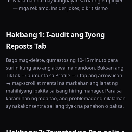
Nilalaman na may kaugnayan sa dating employer
— mga reklamo, insider jokes, o kritisismo
Hakbang 1: I-audit ang Iyong
Reposts Tab
Bago mag-delete, gumastos ng 10-15 minuto para
suriin kung ano ang aktwal na nandoon. Buksan ang
TikTok → pumunta sa Profile → i-tap ang arrow icon
→ mag-scroll at mental na markahan ang lahat ng
mahihiyang ipakita sa isang hiring manager. Para sa
karamihan ng mga tao, ang problemadong nilalaman
ay nakakonsentra sa ilang tiyak na panahon o paksa.