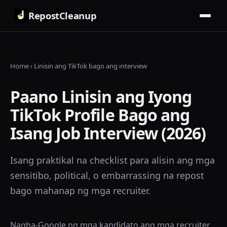
RepostCleanup
Home
›
Linisin ang TikTok bago ang interview
Paano Linisin ang Iyong
TikTok Profile Bago ang
Isang Job Interview (2026)
Isang praktikal na checklist para alisin ang mga
sensitibo, political, o embarrassing na repost
bago mahanap ng mga recruiter.
Nagha-Google ng mga kandidato ang mga recruiter.