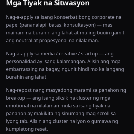
Mga Tiyak na Sitwasyon
Nag-a-apply sa isang konserbatibong corporate na
papel (pananalapi, batas, konsultasyon) — mas
mainam na burahin ang lahat at muling buuin gamit
ang neutral at propesyonal na nilalaman.
Nag-a-apply sa media / creative / startup — ang
personalidad ay isang kalamangan. Alisin ang mga
embarrassing na bagay, ngunit hindi mo kailangang
burahin ang lahat.
Nag-repost nang masyadong marami sa panahon ng
breakup — ang isang siksik na cluster ng mga
emotional na nilalaman mula sa isang tiyak na
panahon ay makikita ng sinumang mag-scroll sa
iyong tab. Alisin ang cluster na iyon o gumawa ng
kumpletong reset.