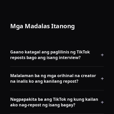
Mga Madalas Itanong
Gaano katagal ang paglilinis ng TikTok
+
reposts bago ang isang interview?
Sa RepostCleanup, ang isang reposts tab na may
Malalaman ba ng mga orihinal na creator
500+ na entry ay maaaring ma-clear sa loob ng 30-60
+
na inalis ko ang kanilang repost?
minuto sa desktop. Ang manual na pag-aalis sa
mobile ay mas mabagal — humigit-kumulang 2-3
Hindi. Ang pag-aalis ng repost ay isang pribadong
minuto bawat 10 reposts.
Nagpapakita ba ang TikTok ng kung kailan
operasyon. Ang orihinal na creator ay hindi
+
ako nag-repost ng isang bagay?
makakatanggap ng anumang notification.