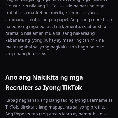
Sinusuri rin nila ang TikTok — lalo na para sa mga
trabaho sa marketing, media, komunikasyon, at
anumang client-facing na papel. Ang isang repost tab
na puno ng mga political na komento, relationship
drama, o nilalaman mula sa isang nakaraang
kabanata ng iyong buhay ay maaaring tahimik na
makasagabal sa iyong pagkakataon bago pa man
ang unang interview.
Ano ang Nakikita ng mga
Recruiter sa Iyong TikTok
Kapag naghanap ang isang tao ng iyong username sa
TikTok, direkta silang mapupunta sa iyong profile.
Ang Reposts tab (ang arrow icon) ay pampubliko —