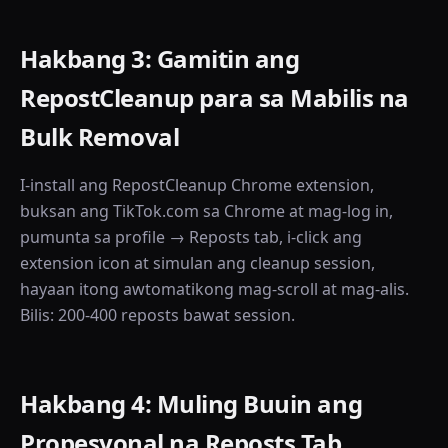
Hakbang 3: Gamitin ang
RepostCleanup para sa Mabilis na
Bulk Removal
I-install ang RepostCleanup Chrome extension,
buksan ang TikTok.com sa Chrome at mag-log in,
pumunta sa profile → Reposts tab, i-click ang
extension icon at simulan ang cleanup session,
hayaan itong awtomatikong mag-scroll at mag-alis.
Bilis: 200-400 reposts bawat session.
Hakbang 4: Muling Buuin ang
Propesyonal na Reposts Tab