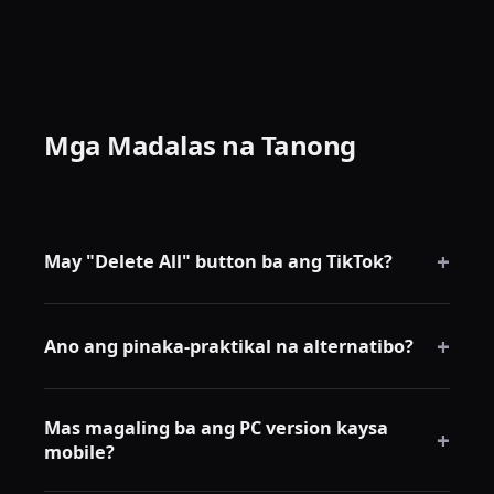
Mga Madalas na Tanong
+
May "Delete All" button ba ang TikTok?
Wala. Hindi nag-aalok ang TikTok ng native na mass
+
deletion function — kailangan mong magtanggal
Ano ang pinaka-praktikal na alternatibo?
nang isa-isa o gumamit ng third-party tool.
Ang paggamit ng TikTok.com sa PC kasama ang lokal
Mas magaling ba ang PC version kaysa
na browser tool ay kasalukuyang pinaka-mahusay na
+
mobile?
paraan ng mass deletion.