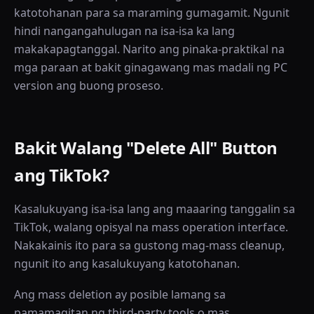
katotohanan para sa maraming gumagamit. Ngunit
hindi nangangahulugan na isa-isa ka lang
makakapagtanggal. Narito ang pinaka-praktikal na
mga paraan at bakit ginagawang mas madali ng PC
version ang buong proseso.
Bakit Walang "Delete All" Button
ang TikTok?
Kasalukuyang isa-isa lang ang maaaring tanggalin sa
TikTok, walang opisyal na mass operation interface.
Nakakainis ito para sa gustong mag-mass cleanup,
ngunit ito ang kasalukuyang katotohanan.
Ang mass deletion ay posible lamang sa
pamamagitan ng third-party tools o mas