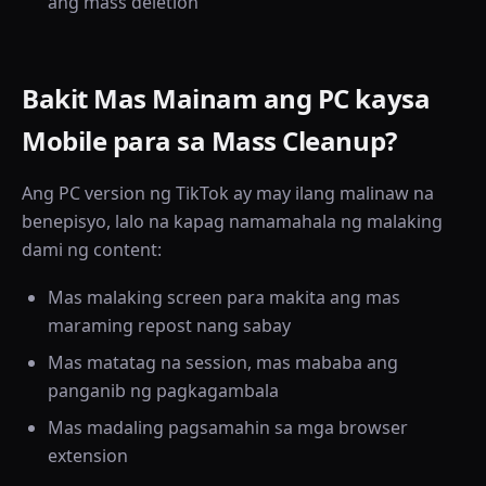
ang mass deletion
Bakit Mas Mainam ang PC kaysa
Mobile para sa Mass Cleanup?
Ang PC version ng TikTok ay may ilang malinaw na
benepisyo, lalo na kapag namamahala ng malaking
dami ng content:
Mas malaking screen para makita ang mas
maraming repost nang sabay
Mas matatag na session, mas mababa ang
panganib ng pagkagambala
Mas madaling pagsamahin sa mga browser
extension