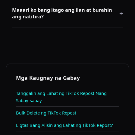
Oo. Nag-aalok ang PC version ng mas malaking
Maaari ko bang itago ang ilan at burahin
workspace, mas matatag na session, at mas
+
ang natitira?
madaling integrasyon ng bulk tools.
Oo. Inirerekomenda na mano-manong itago muna
ang mga repost na gusto mong panatilihin,
pagkatapos ay burahin ang natitira gamit ang bulk
tool.
Mga Kaugnay na Gabay
Tanggalin ang Lahat ng TikTok Repost Nang
Sabay-sabay
Bulk Delete ng TikTok Repost
Ligtas Bang Alisin ang Lahat ng TikTok Repost?