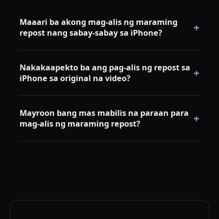
Maaari ba akong mag-alis ng maraming
+
repost nang sabay-sabay sa iPhone?
Hindi. Hindi nag-aalok ang TikTok ng mass deletion
Nakakaapekto ba ang pag-alis ng repost sa
sa iPhone app. Kailangan mong alisin ang bawat
+
iPhone sa original na video?
repost nang isa-isa sa pamamagitan ng share menu.
Hindi. Ang iyong repost lamang ang aalisin mula sa
Mayroon bang mas mabilis na paraan para
iyong profile. Ang original na video ay nananatili sa
+
mag-alis ng maraming repost?
account ng creator.
Oo. Ang paggamit ng desktop browser na may
RepostCleanup ay mas mabilis para sa malalaking
repost history.