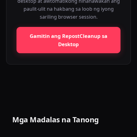
desktop at awtomatikong hinahawakan ang
paulit-ulit na hakbang sa loob ng iyong
sariling browser session.
Gamitin ang RepostCleanup sa
Desktop
Mga Madalas na Tanong