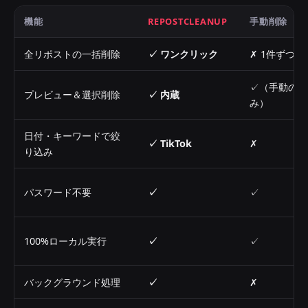
機能
REPOSTCLEANUP
手動削除
全リポストの一括削除
✓ ワンクリック
✗ 1件ずつ
✓（手動の
プレビュー＆選択削除
✓ 内蔵
み）
日付・キーワードで絞
✓ TikTok
✗
り込み
パスワード不要
✓
✓
100%ローカル実行
✓
✓
バックグラウンド処理
✓
✗