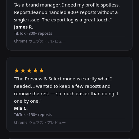
“
As a brand manager, I need my profile spotless.
RepostCleanup handled 800+ reposts without a
single issue. The export log is a great touch.
”
James R.
TikTok
·
800+
reposts
Chrome ウェブストアレビュー
★★★★★
“
The Preview & Select mode is exactly what I
needed. I wanted to keep a few reposts and
remove the rest — so much easier than doing it
one by one.
”
Mia C.
TikTok
·
150+
reposts
Chrome ウェブストアレビュー