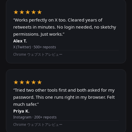
★★★★★
“
Works perfectly on X too. Cleared years of
retweets in minutes. No login needed, no sketchy
permissions. Just works.
”
Alex T.
X (Twitter)
·
500+
reposts
Chrome ウェブストアレビュー
★★★★★
“
Tried two other tools first and both asked for my
password. This one runs right in my browser. Felt
much safer.
”
Priya K.
Instagram
·
200+
reposts
Chrome ウェブストアレビュー