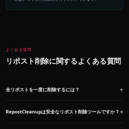
よくある質問
リポスト削除に関するよくある質問
+
全リポストを一度に削除するには？
ChromeウェブストアからRepostCleanupをインストール
+
し、デスクトップブラウザでTikTok.com、Instagram.com、
RepostCleanupは安全なリポスト削除ツールですか？
またはX.comを開き、RepostCleanupアイコンをクリックし
て「リポスト削除を開始」を押します。拡張機能がリポスト
はい。リポスト解除ツールとして、RepostCleanupはご自身