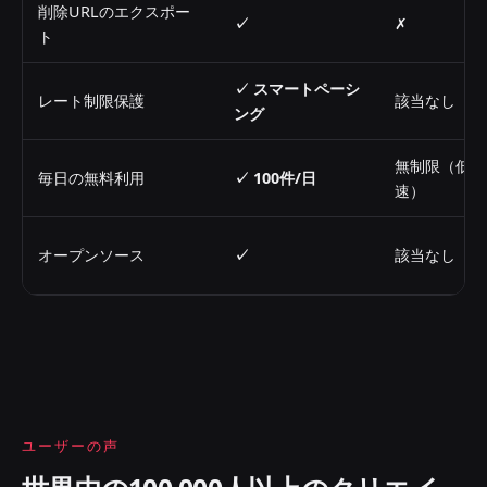
削除URLのエクスポー
✓
✗
ト
✓ スマートペーシ
レート制限保護
該当なし
ング
無制限（低
毎日の無料利用
✓ 100件/日
速）
オープンソース
✓
該当なし
ユーザーの声