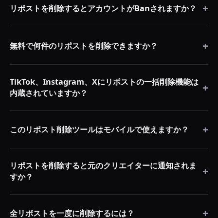
したコンテンツをすべて自動的に一括検出・削除します —
+
のブラウザセッション内で100%ローカルに動作します。パ
リポストを削除するとアカウントがBanされますか？
手動タップは一切不要です。
スワードを収集せず、外部サーバーにデータを送信せず、ソ
ースコードはオープンソースなので誰でも確認できます。
RepostCleanupは各操作間にスマートな遅延を設けた人間ら
+
しいペーシングを使用しています。内蔵のレート制限保護が
無料で何件のリポストを削除できますか？
プラットフォームの自動制限をトリガーするリスクを軽減し
ます。拡張機能は通常のユーザー行動を模倣した安全な速度
1日最大100件を完全無料で削除できます。サインアップもク
で動作します。
TikTok、Instagram、Xにリポストの一括削除機能は
レジットカードも不要です。何千件ものリポストを持つユー
+
内蔵されていますか？
ザー向けには、1セッションで無制限に削除できるプレミア
ムオプションも利用可能です。
いいえ。2026年現在、TikTok、Instagram、Xは全リポスト
+
を一度に削除するネイティブ機能を提供していません。プロ
このリポスト削除ツールはモバイルで使えますか？
フィールから1件ずつリポスト解除するしかありません。
RepostCleanupがこのプロセスを自動化し、ワンクリックで
RepostCleanupはデスクトップChrome拡張機能で、
リポスト履歴全体をクリーンにできます。
リポストを削除すると元のクリエイターに通知されま
Chromiumベースのブラウザ（Chrome、Edge、Brave）で
+
すか？
動作します。最高の体験のために、プラットフォームのサイ
トをブラウザで開いたデスクトップまたはノートパソコンで
いいえ。リポストの削除は完全にサイレントです — リポス
ご使用ください。
+
トを解除しても、元の動画クリエイターには何の通知も届き
全リポストを一度に削除するには？