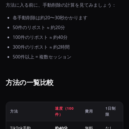
方法に入る前に、手動削除の計算を見てみましょう：
各手動削除は約20〜30秒かかります
50件のリポスト ≈ 約20分
100件のリポスト ≈ 約40分
300件のリポスト ≈ 約2時間
500件以上 = 複数セッション
方法の一覧比較
速度（100
1日制
方法
費用
プ
件）
限
TikTok手動
約40分
無料
なし
i