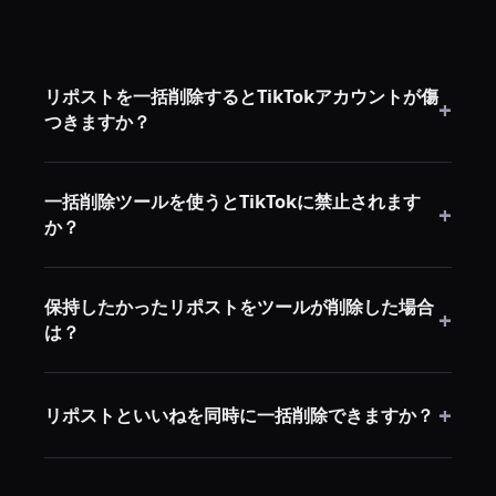
リポストを一括削除するとTikTokアカウントが傷
+
つきますか？
いいえ。一括削除は手動削除と同じアカウント操作を
一括削除ツールを使うとTikTokに禁止されます
使用します——TikTokはそれらを同一に扱います。数
+
か？
や速度に関わらず、リポストを削除することに対する
ペナルティはありません。
ブラウザセッションを通じて動作しパスワードを使用
保持したかったリポストをツールが削除した場合
しない正当なリポスト削除ツールに関連した禁止は知
+
は？
られていません。TikTokのレート制限は速度の上昇を
自動的に処理し、アカウントへの影響はありません。
言及されたすべてのツールは一時停止をサポートして
+
います。すべてが削除される前にツールを停止すれ
リポストといいねを同時に一括削除できますか？
ば、残りのリポストを手動で確認できます。ClearTok
のカスタムフィルターは特定の日付より新しいリポス
はい——DeleteTikは1回のセッションで両方を削除で