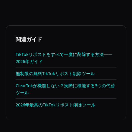
トを自動的に保持できる唯一のオプションです。
きます。RepostCleanupは現在リポストのみに対応し
ています。
関連ガイド
TikTokリポストをすべて一度に削除する方法——
2026年ガイド
無制限の無料TikTokリポスト削除ツール
ClearTokが機能しない？実際に機能する3つの代替
ツール
2026年最高のTikTokリポスト削除ツール