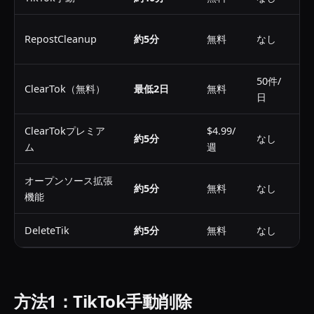
デ
RepostCleanup
約5分
無料
なし
ザ
50件/
C
ClearTok（無料）
最低2日
無料
日
A
ClearTokプレミア
$4.99/
C
約5分
なし
ム
週
A
オープンソース拡張
約5分
無料
なし
C
機能
DeleteTik
約5分
無料
なし
C
方法1：TikTok手動削除