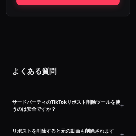
よくある質問
サードパーティのTikTokリポスト削除ツールを使
+
うのは安全ですか？
はい、ツールがTikTokのパスワードを求めない限り安
リポストを削除すると元の動画も削除されます
全です。ここに挙げたすべてのツールは既存のブラウ
+