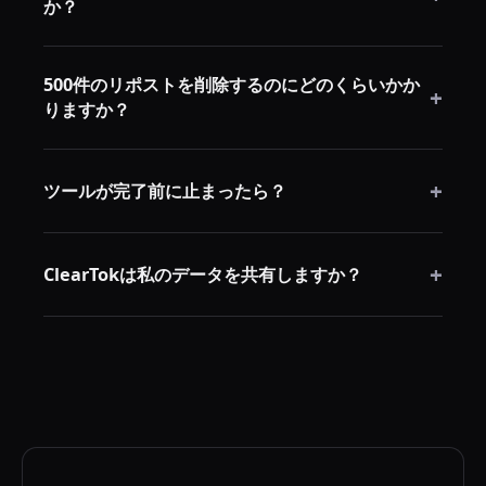
か？
ザセッションを通じて動作します——手動でリポスト
解除するのと同じ方法です。認証情報は保存されませ
いいえ。リポストはオリジナルコンテンツとは別物で
ん。
500件のリポストを削除するのにどのくらいかか
す。リポストを削除するとプロフィールからの共有版
+
りますか？
が削除されるだけで、元の動画には影響しません。
RepostCleanupのようなツールを使えば、通常数分で
+
完了します。速度はTikTokのレート制限（過負荷防止
ツールが完了前に止まったら？
のため自動化操作を制限）に依存しますが、ツールが
これを自動処理します。
TikTokのレート制限により時々起きます。ページを更
+
新して再度ツールを実行するだけです——止まった場
ClearTokは私のデータを共有しますか？
所から継続します。
ClearTokによると、パスワードやアカウントデータは
保存されず、すべてローカルで実行されます。コード
は検証のためGitHubでオープンソースになっていま
す。