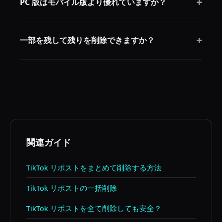
+
わせて使うことが、現在最も効率的な一括削除方法で
PC 版はモバイル版より優れていますか？
す。
はい。PC 版はより大きな操作スペース、安定したセッ
+
ション、一括ツールとの統合が容易という利点があり
一部を残して残りを削除できますか？
ます。
できます。残したいリポストを手動で確認してから、
残りを一括ツールで削除することをお勧めします。
関連ガイド
TikTok リポストをまとめて削除する方法
TikTok リポストの一括削除
TikTok リポストを全て削除しても安全？