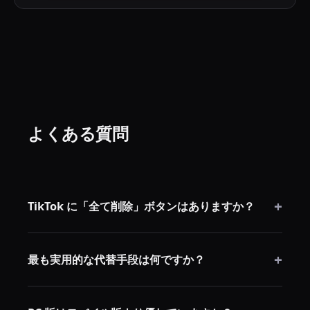
よくある質問
+
TikTok に「全て削除」ボタンはありますか？
ありません。TikTok は現在、ネイティブの一括削除機
+
能を提供しておらず、一つずつ削除するかサードパー
最も実用的な代替手段は何ですか？
ティツールを使うしかありません。
PC 版 TikTok.com をブラウザローカルツールと組み合