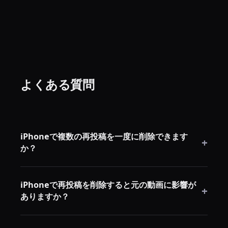
よくある質問
iPhoneで複数の再投稿を一度に削除できます
+
か？
できません。TikTokはiPhoneアプリでの一括削除機能
iPhoneで再投稿を削除すると元の動画に影響が
を提供しておらず、シェアメニューから一つずつ削除
+
ありますか？
する必要があります。
ありません。自分のプロフィールから再投稿が削除さ