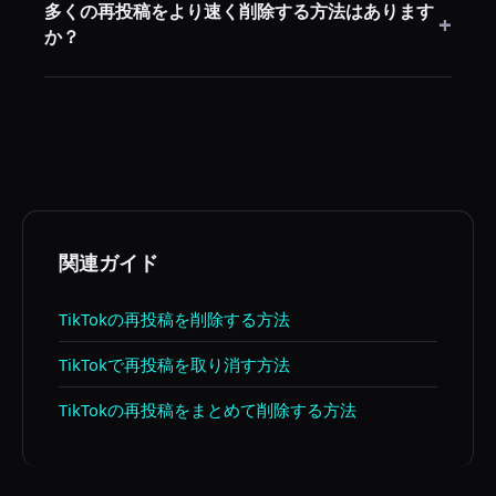
多くの再投稿をより速く削除する方法はあります
れるだけで、元の動画はクリエイターのアカウントに
+
か？
残ります。
はい。デスクトップブラウザとRepostCleanupを使う
と大量の再投稿履歴を大幅に速く削除できます。
関連ガイド
TikTokの再投稿を削除する方法
TikTokで再投稿を取り消す方法
TikTokの再投稿をまとめて削除する方法