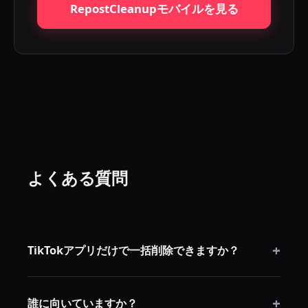
RepostCleanupモバイルを見る
よくある質問
+
TikTokアプリだけで一括削除できますか？
できません。TikTokのモバイルアプリには一括リポス
+
ト削除機能がありません。
誰に向いていますか？