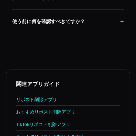
リポスト履歴が多く、手動削除に時間がかかる
+
iPhone・Androidユーザーに向いています。
使う前に何を確認すべきですか？
ログイン方式、処理速度、無料制限、プライバシー説
明を確認してください。
関連アプリガイド
リポスト削除アプリ
おすすめリポスト削除アプリ
TikTokリポスト削除アプリ