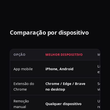
Comparação por dispositivo
OPÇÃO
MELHOR DISPOSITIVO
MELHO
Limpez
App mobile
iPhone, Android
extens
Extensão do
Chrome / Edge / Brave
Sessõe
Chrome
no desktop
visibil
Remoção
Um ou 
Qualquer dispositivo
manual
recente