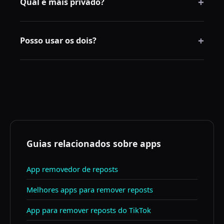
+
extensão pode ser mais confortável.
Qual é mais privado?
Depende da ferramenta. Escolha a que explica login
+
e tratamento de senhas com clareza.
Posso usar os dois?
Sim. App no celular e extensão no desktop.
Guias relacionados sobre apps
App removedor de reposts
Melhores apps para remover reposts
App para remover reposts do TikTok