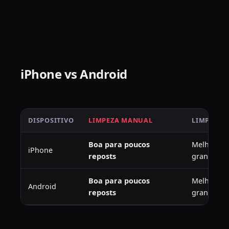
iPhone vs Android
DISPOSITIVO
LIMPEZA MANUAL
LIMPEZA 
Boa para poucos
Melhor par
iPhone
reposts
grandes
Boa para poucos
Melhor par
Android
reposts
grandes