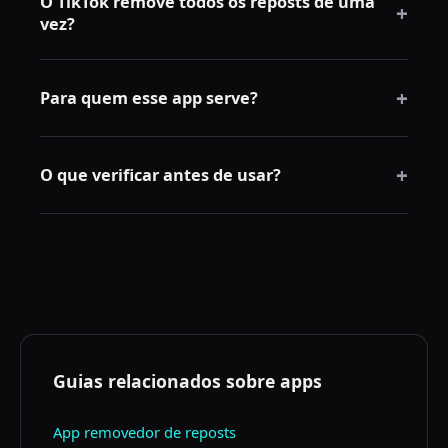
O TikTok remove todos os reposts de uma
+
vez?
Não. O app mobile do TikTok não oferece remoção
+
em massa nativa.
Para quem esse app serve?
Para usuários de iPhone ou Android com muitos
+
reposts e pouco tempo para apagar manualmente.
O que verificar antes de usar?
Modelo de login, controle de velocidade, limites e
política de privacidade.
Guias relacionados sobre apps
App removedor de reposts